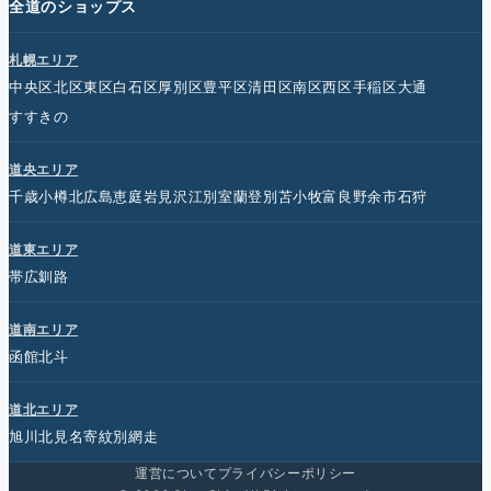
全道のショップス
札幌エリア
中央区
北区
東区
白石区
厚別区
豊平区
清田区
南区
西区
手稲区
大通
すすきの
道央エリア
千歳
小樽
北広島
恵庭
岩見沢
江別
室蘭
登別
苫小牧
富良野
余市
石狩
道東エリア
帯広
釧路
道南エリア
函館
北斗
道北エリア
旭川
北見
名寄
紋別
網走
運営について
プライバシーポリシー