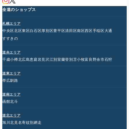
全道のショップス
札幌エリア
中央区
北区
東区
白石区
厚別区
豊平区
清田区
南区
西区
手稲区
大通
すすきの
道央エリア
千歳
小樽
北広島
恵庭
岩見沢
江別
室蘭
登別
苫小牧
富良野
余市
石狩
道東エリア
帯広
釧路
道南エリア
函館
北斗
道北エリア
旭川
北見
名寄
紋別
網走