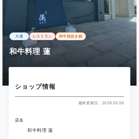
大通
レストラン
和牛鶏炊き鍋
和牛料理 蓮
ショップ情報
最終更新日：2026.05.05
店名
和牛料理 蓮