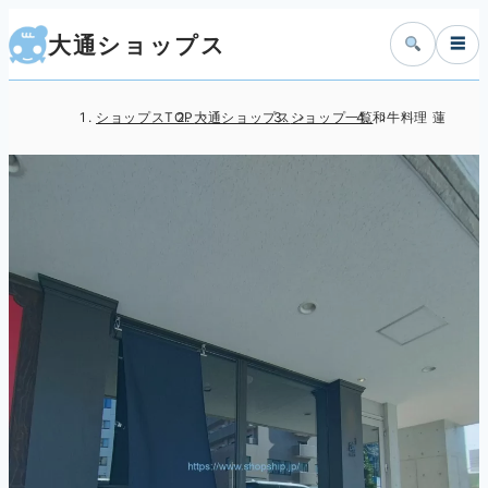
大通ショップス
☰
ショップスTOP
大通ショップス
ショップ一覧
和牛料理 蓮