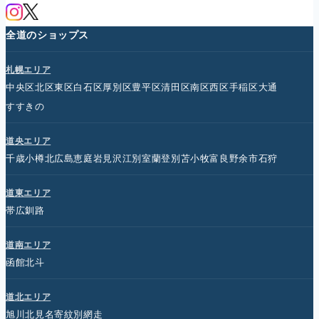
全道のショップス
札幌エリア
中央区
北区
東区
白石区
厚別区
豊平区
清田区
南区
西区
手稲区
大通
すすきの
道央エリア
千歳
小樽
北広島
恵庭
岩見沢
江別
室蘭
登別
苫小牧
富良野
余市
石狩
道東エリア
帯広
釧路
道南エリア
函館
北斗
道北エリア
旭川
北見
名寄
紋別
網走