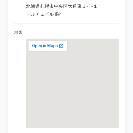
北海道札幌市中央区大通東３-1-１
トルチェビル1階
地図