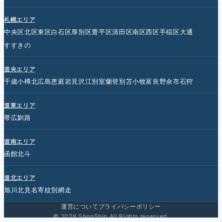
札幌エリア
中央区
北区
東区
白石区
厚別区
豊平区
清田区
南区
西区
手稲区
大通
すすきの
道央エリア
千歳
小樽
北広島
恵庭
岩見沢
江別
室蘭
登別
苫小牧
富良野
余市
石狩
道東エリア
帯広
釧路
道南エリア
函館
北斗
道北エリア
旭川
北見
名寄
紋別
網走
運営について
プライバシーポリシー
© 2026 ShopShip All Rights reserved.