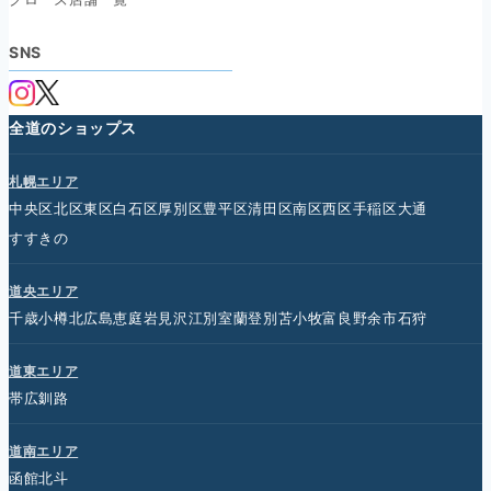
SNS
全道のショップス
札幌エリア
中央区
北区
東区
白石区
厚別区
豊平区
清田区
南区
西区
手稲区
大通
すすきの
道央エリア
千歳
小樽
北広島
恵庭
岩見沢
江別
室蘭
登別
苫小牧
富良野
余市
石狩
道東エリア
帯広
釧路
道南エリア
函館
北斗