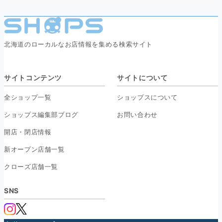
北海道のローカルなお店情報を集める検索サイト
サイトコンテンツ
サイトについて
全ショップ一覧
ショップスについて
ショップス編集部ブログ
お問い合わせ
開店・閉店情報
新オープン店舗一覧
クローズ店舗一覧
SNS