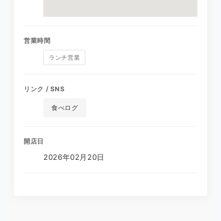
営業時間
ランチ営業
リンク / SNS
食べログ
開店日
2026年02月20日