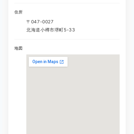
住所
〒047-0027
北海道小樽市堺町5-33
地図