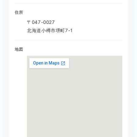
住所
〒047-0027
北海道小樽市堺町7-1
地図