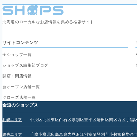
北海道のローカルなお店情報を集める検索サイト
サイトコンテンツ
全ショップ一覧
ショップス編集部ブログ
開店・閉店情報
新オープン店舗一覧
クローズ店舗一覧
全道のショップス
中央区
北区
東区
白石区
厚別区
豊平区
清田区
南区
西区
手稲
札幌エリア
千歳
小樽
北広島
恵庭
岩見沢
江別
室蘭
登別
苫小牧
富良野
余
道央エリア