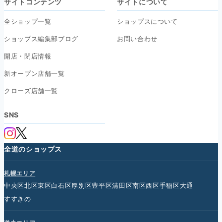
サイトコンテンツ
サイトについて
全ショップ一覧
ショップスについて
ショップス編集部ブログ
お問い合わせ
開店・閉店情報
新オープン店舗一覧
クローズ店舗一覧
SNS
全道のショップス
札幌エリア
中央区
北区
東区
白石区
厚別区
豊平区
清田区
南区
西区
手稲区
大通
すすきの