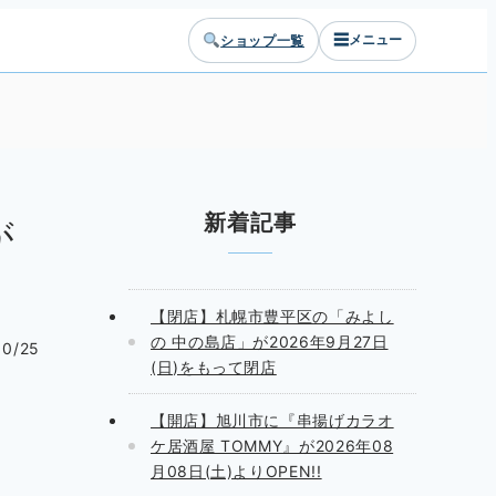
☰
ショップ一覧
メニュー
新着記事
が
【閉店】札幌市豊平区の「みよし
の 中の島店」が2026年9月27日
10/25
(日)をもって閉店
【開店】旭川市に『串揚げカラオ
ケ居酒屋 TOMMY』が2026年08
月08日(土)よりOPEN!!