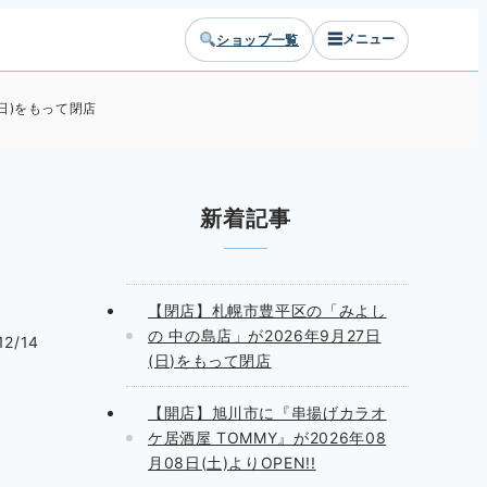
☰
ショップ一覧
メニュー
日)をもって閉店
新着記事
【閉店】札幌市豊平区の「みよし
の 中の島店」が2026年9月27日
12/14
(日)をもって閉店
【開店】旭川市に『串揚げカラオ
ケ居酒屋 TOMMY』が2026年08
月08日(土)よりOPEN!!