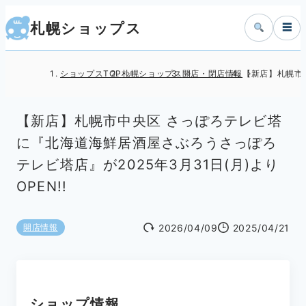
札幌ショップス
☰
ショップスTOP
札幌ショップス
開店・閉店情報
【新店】札幌市中
【新店】札幌市中央区 さっぽろテレビ塔
に『北海道海鮮居酒屋さぶろうさっぽろ
テレビ塔店』が2025年3月31日(月)より
OPEN!!
2026/04/09
2025/04/21
開店情報
ショップ情報