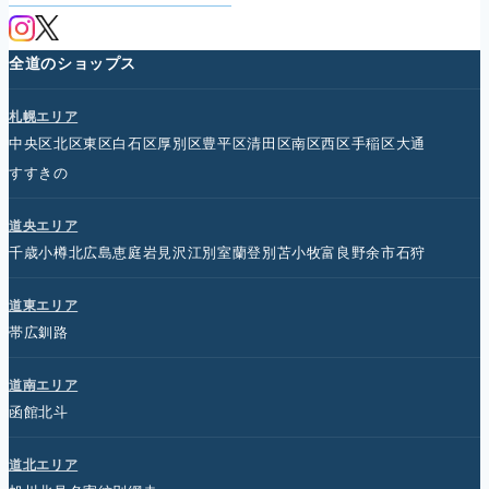
全道のショップス
札幌エリア
中央区
北区
東区
白石区
厚別区
豊平区
清田区
南区
西区
手稲区
大通
すすきの
道央エリア
千歳
小樽
北広島
恵庭
岩見沢
江別
室蘭
登別
苫小牧
富良野
余市
石狩
道東エリア
帯広
釧路
道南エリア
函館
北斗
道北エリア