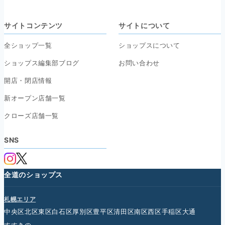
サイトコンテンツ
サイトについて
全ショップ一覧
ショップスについて
ショップス編集部ブログ
お問い合わせ
開店・閉店情報
新オープン店舗一覧
クローズ店舗一覧
SNS
全道のショップス
札幌エリア
中央区
北区
東区
白石区
厚別区
豊平区
清田区
南区
西区
手稲区
大通