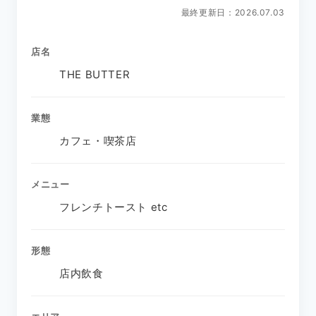
最終更新日：2026.07.03
店名
THE BUTTER
業態
カフェ・喫茶店
メニュー
フレンチトースト etc
形態
店内飲食