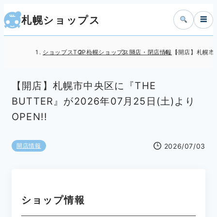
札幌ショップス
☰
ショップスTOP
札幌ショップス
開店・閉店情報
【開店】札幌市中央
【開店】札幌市中央区に『THE
BUTTER』が2026年07月25日(土)より
OPEN!!
2026/07/03
開店情報
ショップ情報