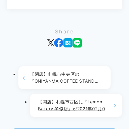
Share
【閉店】札幌市中央区の
『ONIYANMA COFFEE STAND』
が2026年08月31日(月)をもって閉
店
【開店】札幌市西区に『Lemon
Bakery 琴似店』が2021年02月03
日(水)よりOPEN!!