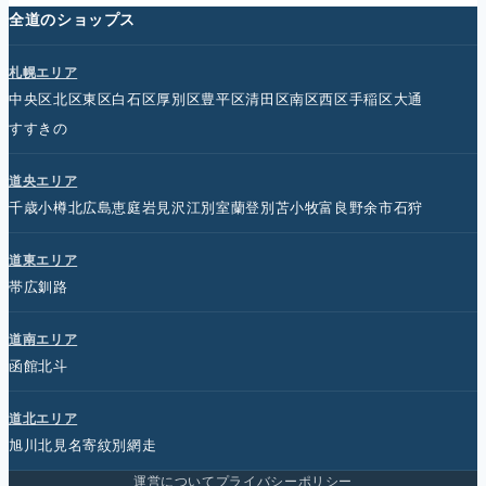
全道のショップス
札幌エリア
中央区
北区
東区
白石区
厚別区
豊平区
清田区
南区
西区
手稲区
大通
すすきの
道央エリア
千歳
小樽
北広島
恵庭
岩見沢
江別
室蘭
登別
苫小牧
富良野
余市
石狩
道東エリア
帯広
釧路
道南エリア
函館
北斗
道北エリア
旭川
北見
名寄
紋別
網走
運営について
プライバシーポリシー