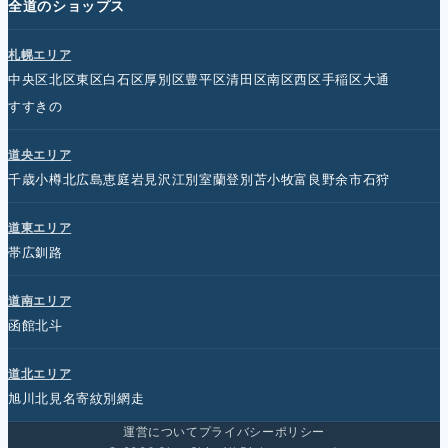
全道のショップス
札幌エリア
中央区
北区
東区
白石区
厚別区
豊平区
清田区
南区
西区
手稲区
大通
すすきの
道央エリア
千歳
小樽
北広島
恵庭
岩見沢
江別
室蘭
登別
苫小牧
富良野
余市
石狩
道東エリア
帯広
釧路
道南エリア
函館
北斗
道北エリア
旭川
北見
名寄
紋別
網走
運営について
プライバシーポリシー