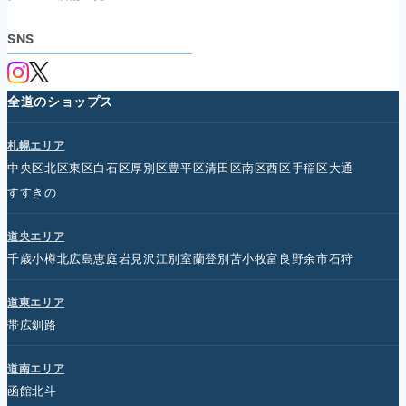
SNS
全道のショップス
札幌エリア
中央区
北区
東区
白石区
厚別区
豊平区
清田区
南区
西区
手稲区
大通
すすきの
道央エリア
千歳
小樽
北広島
恵庭
岩見沢
江別
室蘭
登別
苫小牧
富良野
余市
石狩
道東エリア
帯広
釧路
道南エリア
函館
北斗