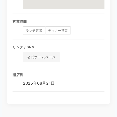
営業時間
ランチ営業
ディナー営業
リンク / SNS
公式ホームページ
開店日
2025年08月21日