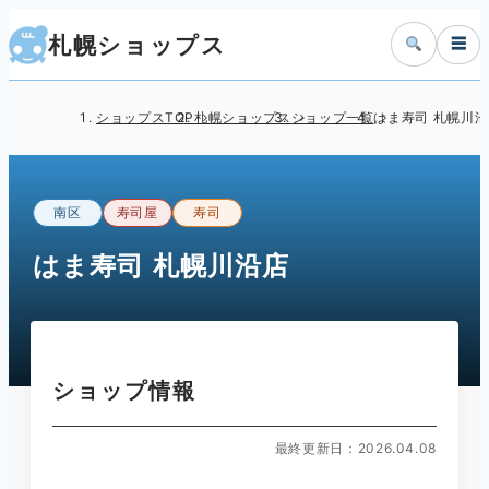
札幌ショップス
☰
ショップスTOP
札幌ショップス
ショップ一覧
はま寿司 札幌川
南区
寿司屋
寿司
はま寿司 札幌川沿店
ショップ情報
最終更新日：2026.04.08