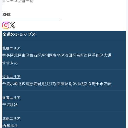
クローズ店舗一覧
SNS
全道のショップス
札幌エリア
中央区
北区
東区
白石区
厚別区
豊平区
清田区
南区
西区
手稲区
大通
すすきの
道央エリア
千歳
小樽
北広島
恵庭
岩見沢
江別
室蘭
登別
苫小牧
富良野
余市
石狩
道東エリア
帯広
釧路
道南エリア
函館
北斗