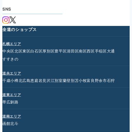
SNS
全道のショップス
札幌エリア
中央区
北区
東区
白石区
厚別区
豊平区
清田区
南区
西区
手稲区
大通
すすきの
道央エリア
千歳
小樽
北広島
恵庭
岩見沢
江別
室蘭
登別
苫小牧
富良野
余市
石狩
道東エリア
帯広
釧路
道南エリア
函館
北斗