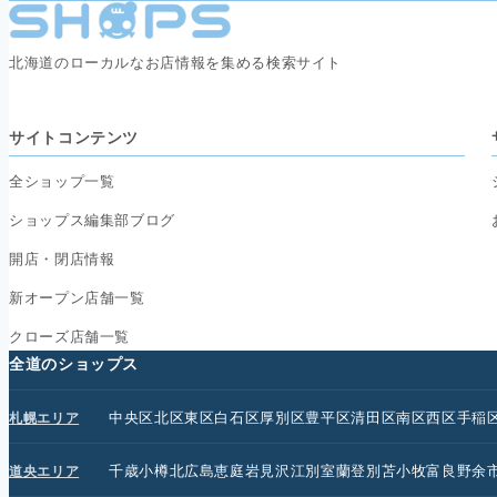
北海道のローカルなお店情報を集める検索サイト
サイトコンテンツ
全ショップ一覧
ショップス編集部ブログ
開店・閉店情報
新オープン店舗一覧
クローズ店舗一覧
全道のショップス
中央区
北区
東区
白石区
厚別区
豊平区
清田区
南区
西区
手稲
札幌エリア
千歳
小樽
北広島
恵庭
岩見沢
江別
室蘭
登別
苫小牧
富良野
余
道央エリア