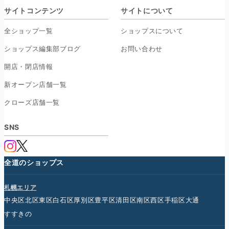
サイトコンテンツ
サイトについて
全ショップ一覧
ショップスについて
ショップス編集部ブログ
お問い合わせ
開店・閉店情報
新オープン店舗一覧
クローズ店舗一覧
SNS
全道のショップス
札幌エリア
中央区
北区
東区
白石区
厚別区
豊平区
清田区
南区
西区
手稲区
大通
すすきの