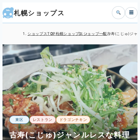
札幌ショップス
☰
ショップスTOP
札幌ショップス
ショップ一覧
古寿(こじゅ)ジャ
東区
レストラン
ドラゴンチキン
古寿(こじゅ)ジャンルレスな料理