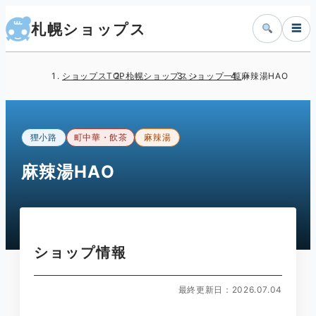
札幌ショップス
☰
ショップスTOP
札幌ショップス
ショップ一覧
麻辣湯HAO
狸小路
町中華・飲茶
麻辣湯
麻辣湯HAO
ショップ情報
最終更新日：2026.07.04