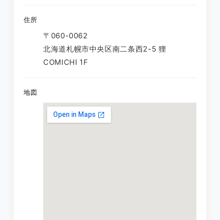
住所
〒060-0062
北海道札幌市中央区南二条西2-5 狸
COMICHI 1F
地図