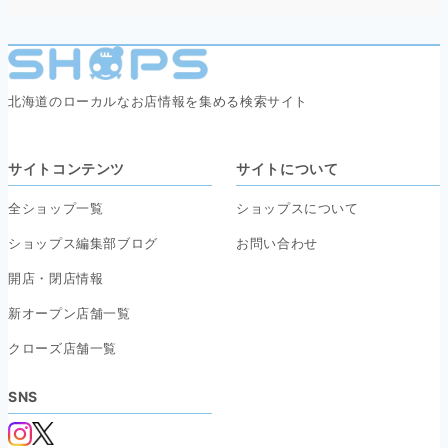
北海道のローカルなお店情報を集める検索サイト
サイトコンテンツ
サイトについて
全ショップ一覧
ショップスについて
ショップス編集部ブログ
お問い合わせ
開店・閉店情報
新オープン店舗一覧
クローズ店舗一覧
SNS