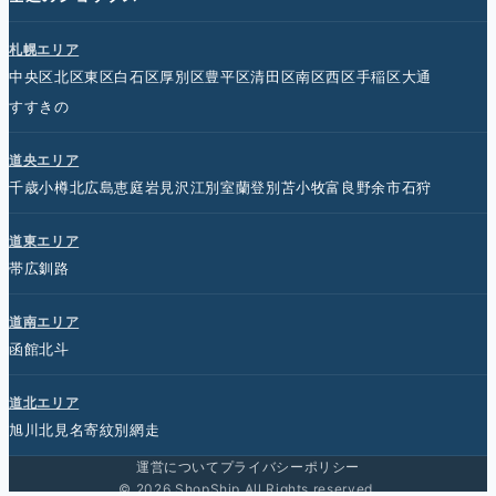
札幌エリア
中央区
北区
東区
白石区
厚別区
豊平区
清田区
南区
西区
手稲区
大通
すすきの
道央エリア
千歳
小樽
北広島
恵庭
岩見沢
江別
室蘭
登別
苫小牧
富良野
余市
石狩
道東エリア
帯広
釧路
道南エリア
函館
北斗
道北エリア
旭川
北見
名寄
紋別
網走
運営について
プライバシーポリシー
© 2026 ShopShip All Rights reserved.