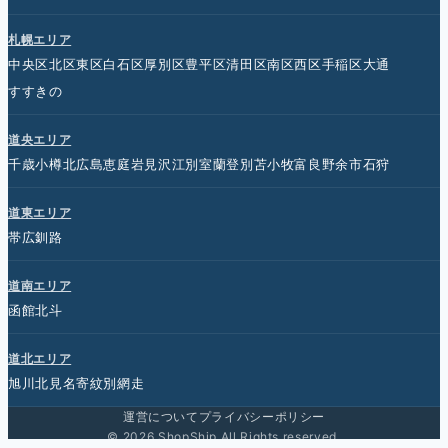
札幌エリア
中央区
北区
東区
白石区
厚別区
豊平区
清田区
南区
西区
手稲区
大通
すすきの
道央エリア
千歳
小樽
北広島
恵庭
岩見沢
江別
室蘭
登別
苫小牧
富良野
余市
石狩
道東エリア
帯広
釧路
道南エリア
函館
北斗
道北エリア
旭川
北見
名寄
紋別
網走
運営について
プライバシーポリシー
© 2026 ShopShip All Rights reserved.