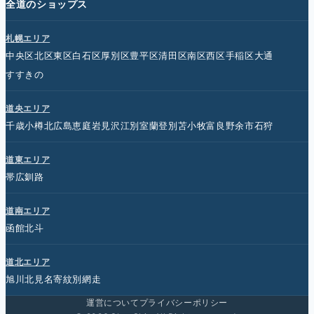
全道のショップス
札幌エリア
中央区
北区
東区
白石区
厚別区
豊平区
清田区
南区
西区
手稲区
大通
すすきの
道央エリア
千歳
小樽
北広島
恵庭
岩見沢
江別
室蘭
登別
苫小牧
富良野
余市
石狩
道東エリア
帯広
釧路
道南エリア
函館
北斗
道北エリア
旭川
北見
名寄
紋別
網走
運営について
プライバシーポリシー