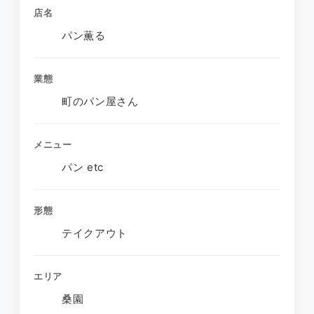
店名
パン薫る
業態
町のパン屋さん
メニュー
パン etc
形態
テイクアウト
エリア
桑園