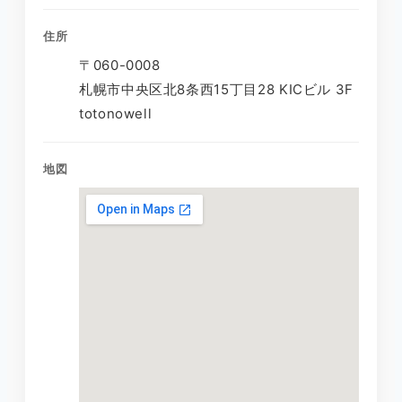
住所
〒060-0008
札幌市中央区北8条西15丁目28 KICビル 3F
totonowell
地図