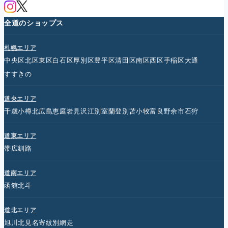
全道のショップス
札幌エリア
中央区
北区
東区
白石区
厚別区
豊平区
清田区
南区
西区
手稲区
大通
すすきの
道央エリア
千歳
小樽
北広島
恵庭
岩見沢
江別
室蘭
登別
苫小牧
富良野
余市
石狩
道東エリア
帯広
釧路
道南エリア
函館
北斗
道北エリア
旭川
北見
名寄
紋別
網走