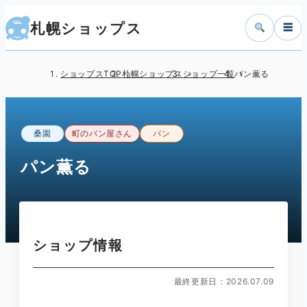
札幌ショップス
☰
ショップスTOP
札幌ショップス
ショップ一覧
パン薫る
桑園
町のパン屋さん
パン
パン薫る
ショップ情報
最終更新日：2026.07.09