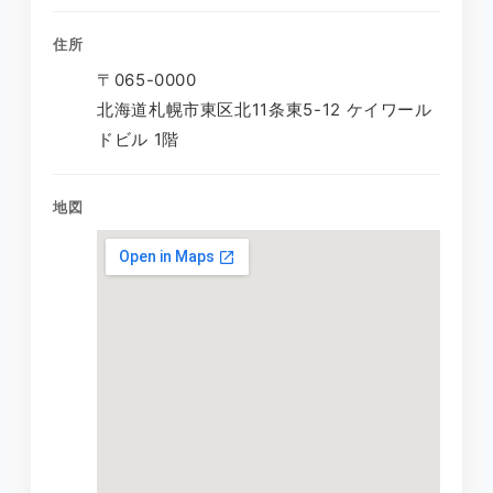
住所
〒065-0000
北海道札幌市東区北11条東5-12 ケイワール
ドビル 1階
地図