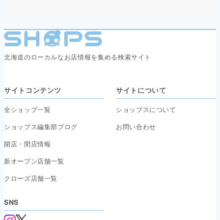
北海道のローカルなお店情報を集める検索サイト
サイトコンテンツ
サイトについて
全ショップ一覧
ショップスについて
ショップス編集部ブログ
お問い合わせ
開店・閉店情報
新オープン店舗一覧
クローズ店舗一覧
SNS