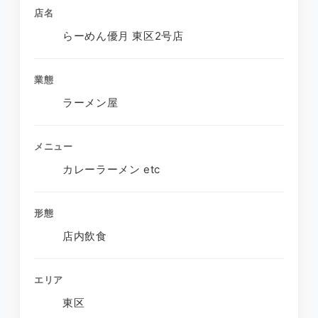
店名
らーめん優月 東区2号店
業態
ラーメン屋
メニュー
カレーラーメン etc
形態
店内飲食
エリア
東区