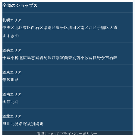
全道のショップス
札幌エリア
中央区
北区
東区
白石区
厚別区
豊平区
清田区
南区
西区
手稲区
大通
すすきの
道央エリア
千歳
小樽
北広島
恵庭
岩見沢
江別
室蘭
登別
苫小牧
富良野
余市
石狩
道東エリア
帯広
釧路
道南エリア
函館
北斗
道北エリア
旭川
北見
名寄
紋別
網走
運営について
プライバシーポリシー