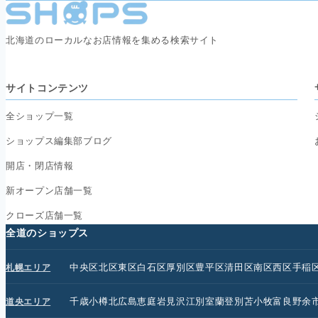
北海道のローカルなお店情報を集める検索サイト
サイトコンテンツ
全ショップ一覧
ショップス編集部ブログ
開店・閉店情報
新オープン店舗一覧
クローズ店舗一覧
全道のショップス
中央区
北区
東区
白石区
厚別区
豊平区
清田区
南区
西区
手稲
札幌エリア
千歳
小樽
北広島
恵庭
岩見沢
江別
室蘭
登別
苫小牧
富良野
余
道央エリア