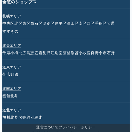
全道のショップス
札幌エリア
中央区
北区
東区
白石区
厚別区
豊平区
清田区
南区
西区
手稲区
大通
すすきの
道央エリア
千歳
小樽
北広島
恵庭
岩見沢
江別
室蘭
登別
苫小牧
富良野
余市
石狩
道東エリア
帯広
釧路
道南エリア
函館
北斗
道北エリア
旭川
北見
名寄
紋別
網走
運営について
プライバシーポリシー