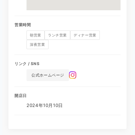
営業時間
朝営業
ランチ営業
ディナー営業
深夜営業
リンク / SNS
公式ホームページ
開店日
2024年10月10日