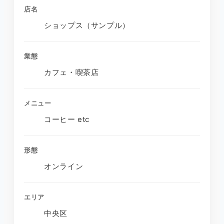
店名
ショップス（サンプル）
業態
カフェ・喫茶店
メニュー
コーヒー etc
形態
オンライン
エリア
中央区