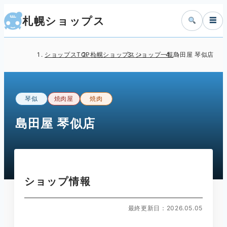
札幌ショップス
☰
ショップスTOP
札幌ショップス
ショップ一覧
島田屋 琴似店
琴似
焼肉屋
焼肉
島田屋 琴似店
ショップ情報
最終更新日：2026.05.05