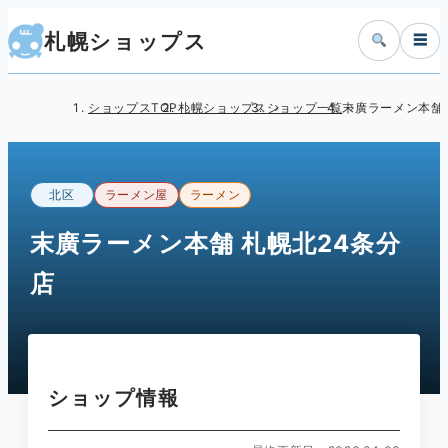
札幌ショップス
☰
ショップスTOP
札幌ショップス
ショップ一覧
末廣ラーメン本舗 
北区
ラーメン屋
ラーメン
末廣ラーメン本舗 札幌北24条分
店
ショップ情報