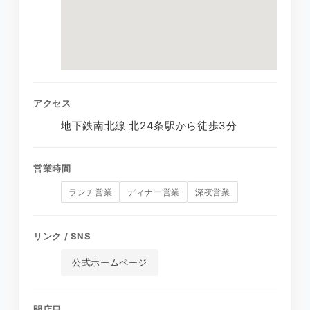
アクセス
地下鉄南北線 北24条駅から徒歩3分
営業時間
ランチ営業
ディナー営業
深夜営業
リンク / SNS
公式ホームページ
開店日