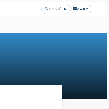
☰
ショップ一覧
メニュー