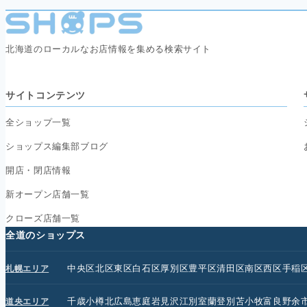
北海道のローカルなお店情報を集める検索サイト
サイトコンテンツ
全ショップ一覧
ショップス編集部ブログ
開店・閉店情報
新オープン店舗一覧
クローズ店舗一覧
全道のショップス
中央区
北区
東区
白石区
厚別区
豊平区
清田区
南区
西区
手稲
札幌エリア
千歳
小樽
北広島
恵庭
岩見沢
江別
室蘭
登別
苫小牧
富良野
余
道央エリア