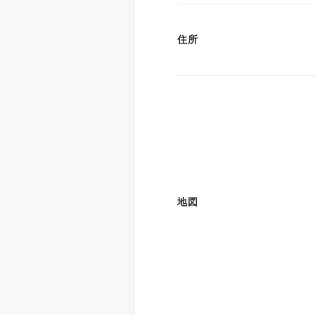
住所
地図