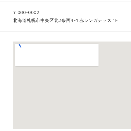
〒060-0002
北海道札幌市中央区北2条西4-1 赤レンガテラス 1F