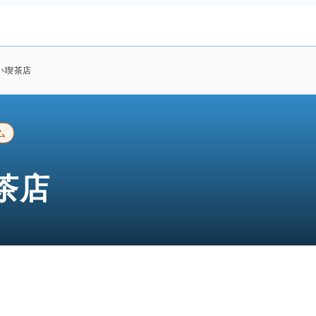
い喫茶店
ム
茶店