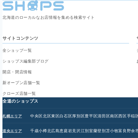
北海道のローカルなお店情報を集める検索サイト
サイトコンテンツ
全ショップ一覧
ショップス編集部ブログ
開店・閉店情報
新オープン店舗一覧
クローズ店舗一覧
全道のショップス
中央区
北区
東区
白石区
厚別区
豊平区
清田区
南区
西区
手稲
札幌エリア
千歳
小樽
北広島
恵庭
岩見沢
江別
室蘭
登別
苫小牧
富良野
余
道央エリア