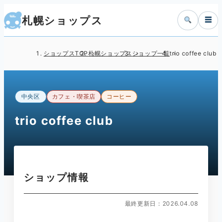
札幌ショップス
☰
ショップスTOP
札幌ショップス
ショップ一覧
trio coffee club
中央区
カフェ・喫茶店
コーヒー
trio coffee club
ショップ情報
最終更新日：2026.04.08