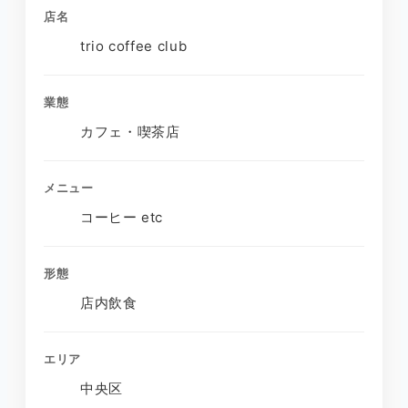
店名
trio coffee club
業態
カフェ・喫茶店
メニュー
コーヒー etc
形態
店内飲食
エリア
中央区