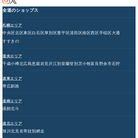
全道のショップス
札幌エリア
中央区
北区
東区
白石区
厚別区
豊平区
清田区
南区
西区
手稲区
大通
すすきの
道央エリア
千歳
小樽
北広島
恵庭
岩見沢
江別
室蘭
登別
苫小牧
富良野
余市
石狩
道東エリア
帯広
釧路
道南エリア
函館
北斗
道北エリア
旭川
北見
名寄
紋別
網走