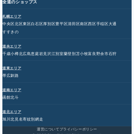
全道のショップス
札幌エリア
中央区
北区
東区
白石区
厚別区
豊平区
清田区
南区
西区
手稲区
大通
すすきの
道央エリア
千歳
小樽
北広島
恵庭
岩見沢
江別
室蘭
登別
苫小牧
富良野
余市
石狩
道東エリア
帯広
釧路
道南エリア
函館
北斗
道北エリア
旭川
北見
名寄
紋別
網走
運営について
プライバシーポリシー