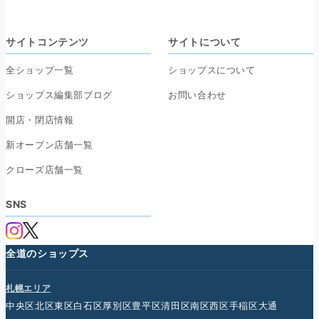
サイトコンテンツ
サイトについて
全ショップ一覧
ショップスについて
ショップス編集部ブログ
お問い合わせ
開店・閉店情報
新オープン店舗一覧
クローズ店舗一覧
SNS
全道のショップス
札幌エリア
中央区
北区
東区
白石区
厚別区
豊平区
清田区
南区
西区
手稲区
大通