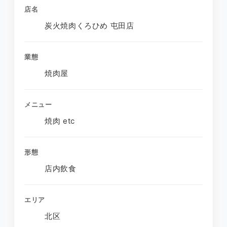
店名
炭火焼肉くろひめ 屯田店
業態
焼肉屋
メニュー
焼肉 etc
形態
店内飲食
エリア
北区