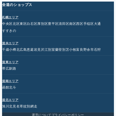
全道のショップス
札幌エリア
中央区
北区
東区
白石区
厚別区
豊平区
清田区
南区
西区
手稲区
大通
すすきの
道央エリア
千歳
小樽
北広島
恵庭
岩見沢
江別
室蘭
登別
苫小牧
富良野
余市
石狩
道東エリア
帯広
釧路
道南エリア
函館
北斗
道北エリア
旭川
北見
名寄
紋別
網走
運営について
プライバシーポリシー