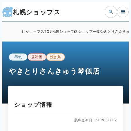
札幌ショップス
☰
ショップスTOP
札幌ショップス
ショップ一覧
やきとりさんきゅ
琴似
居酒屋
焼き鳥
やきとりさんきゅう琴似店
ショップ情報
最終更新日：2026.06.02