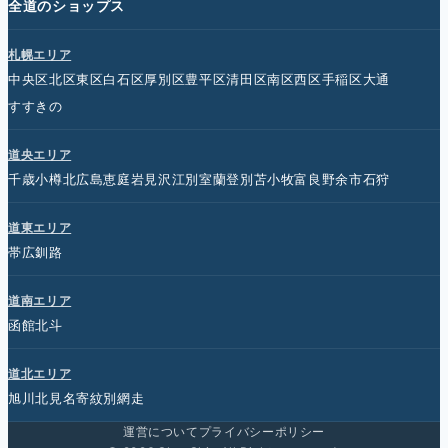
全道のショップス
札幌エリア
中央区
北区
東区
白石区
厚別区
豊平区
清田区
南区
西区
手稲区
大通
すすきの
道央エリア
千歳
小樽
北広島
恵庭
岩見沢
江別
室蘭
登別
苫小牧
富良野
余市
石狩
道東エリア
帯広
釧路
道南エリア
函館
北斗
道北エリア
旭川
北見
名寄
紋別
網走
運営について
プライバシーポリシー