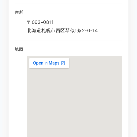
住所
〒063-0811
北海道札幌市西区琴似1条2-6-14
地図