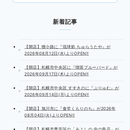
新着記事
【開店】狸小路に『琉球処 ちゅらうたや』が
2026年08月12日(水)よりOPEN!!
【開店】札幌市中央区に『喫茶ブルーバード』が
2026年09月17日(木)よりOPEN!!
【開店】札幌市中央区 すすきのに『ぷりゅむ』が
2026年09月14日(月)よりOPEN!!
【開店】旭川市に『食堂くもりのち』が2026年
08月04日(火)よりOPEN!!
【閉店】札幌市豊平区の「みよしの 中の島店」が