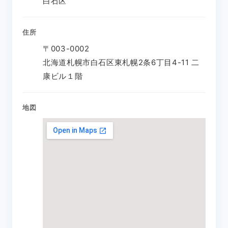
白石区
住所
〒003-0002
北海道札幌市白石区東札幌2条6丁目4-11 二
康ビル１階
地図