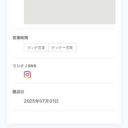
営業時間
ランチ営業
ディナー営業
リンク / SNS
開店日
2025年07月01日