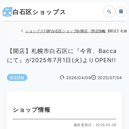
白石区ショップス
☰
ショップスTOP
白石区ショップス
開店・閉店情報
【開店】札幌市
【開店】札幌市白石区に『今宵、Bacca
にて』が2025年7月1日(火)よりOPEN!!
2026/04/09
2025/07/04
開店情報
ショップ情報
最終更新日：2026.04.08