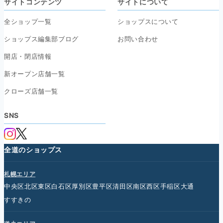
サイトコンテンツ
サイトについて
全ショップ一覧
ショップスについて
ショップス編集部ブログ
お問い合わせ
開店・閉店情報
新オープン店舗一覧
クローズ店舗一覧
SNS
全道のショップス
札幌エリア
中央区
北区
東区
白石区
厚別区
豊平区
清田区
南区
西区
手稲区
大通
すすきの