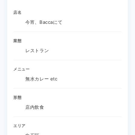
店名
今宵、Baccaにて
業態
レストラン
メニュー
無水カレー etc
形態
店内飲食
エリア