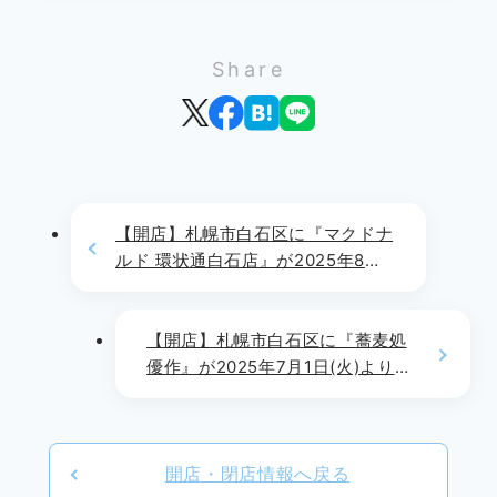
Share
【開店】札幌市白石区に『マクドナ
ルド 環状通白石店』が2025年8月
27日(水)よりOPEN!!
【開店】札幌市白石区に『蕎麦処
優作』が2025年7月1日(火)より
OPEN!!
開店・閉店情報へ戻る