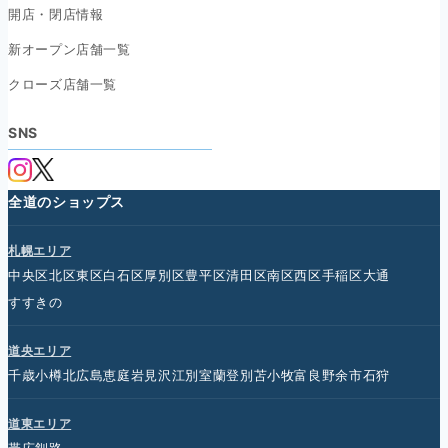
開店・閉店情報
新オープン店舗一覧
クローズ店舗一覧
SNS
全道のショップス
札幌エリア
中央区
北区
東区
白石区
厚別区
豊平区
清田区
南区
西区
手稲区
大通
すすきの
道央エリア
千歳
小樽
北広島
恵庭
岩見沢
江別
室蘭
登別
苫小牧
富良野
余市
石狩
道東エリア