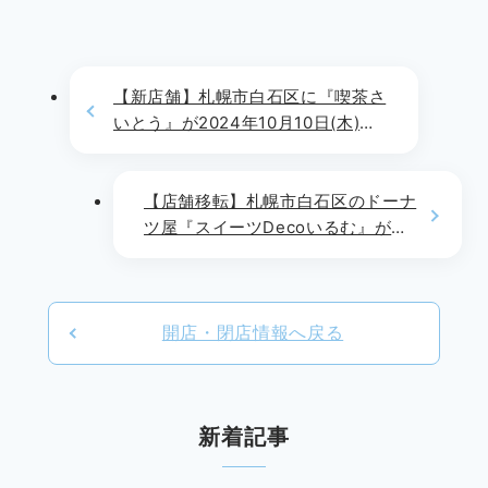
【新店舗】札幌市白石区に『喫茶さ
いとう』が2024年10月10日(木)よ
りOPEN!!
【店舗移転】札幌市白石区のドーナ
ツ屋『スイーツDecoいるむ』が
2024年10月16日(水)をもって営業
を終了し、2024年11月11日(月)に
本通7丁目に移転します
開店・閉店情報へ戻る
新着記事