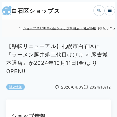
白石区ショップス
☰
ショップスTOP
白石区ショップス
開店・閉店情報
【移転リニュー
【移転リニューアル】札幌市白石区に
『ラーメン豚丼処二代目けけけ × 豚吉城
本通店』が2024年10月11日(金)より
OPEN!!
2026/04/09
2024/10/12
開店情報
ショップ情報