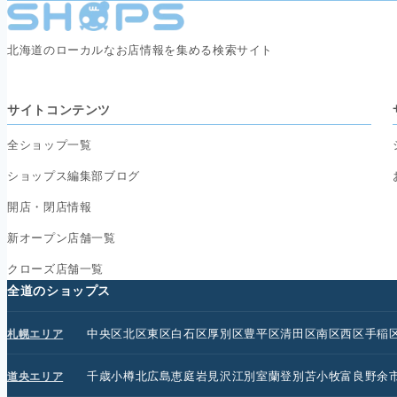
北海道のローカルなお店情報を集める検索サイト
サイトコンテンツ
全ショップ一覧
ショップス編集部ブログ
開店・閉店情報
新オープン店舗一覧
クローズ店舗一覧
全道のショップス
中央区
北区
東区
白石区
厚別区
豊平区
清田区
南区
西区
手稲
札幌エリア
千歳
小樽
北広島
恵庭
岩見沢
江別
室蘭
登別
苫小牧
富良野
余
道央エリア