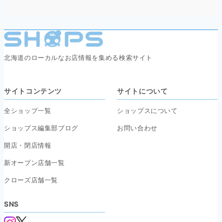
北海道のローカルなお店情報を集める検索サイト
サイトコンテンツ
サイトについて
全ショップ一覧
ショップスについて
ショップス編集部ブログ
お問い合わせ
開店・閉店情報
新オープン店舗一覧
クローズ店舗一覧
SNS