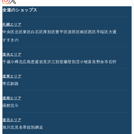
全道のショップス
札幌エリア
中央区
北区
東区
白石区
厚別区
豊平区
清田区
南区
西区
手稲区
大通
すすきの
道央エリア
千歳
小樽
北広島
恵庭
岩見沢
江別
室蘭
登別
苫小牧
富良野
余市
石狩
道東エリア
帯広
釧路
道南エリア
函館
北斗
道北エリア
旭川
北見
名寄
紋別
網走