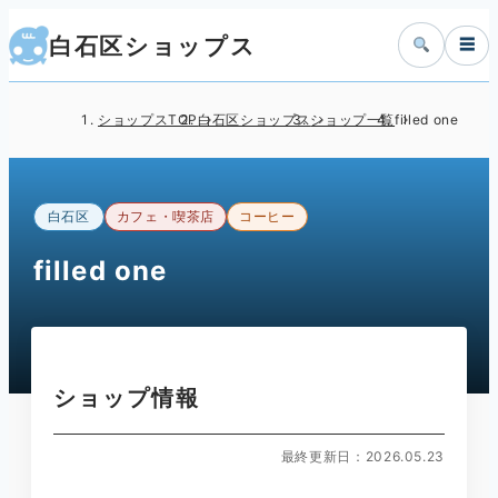
白石区ショップス
☰
ショップスTOP
白石区ショップス
ショップ一覧
filled one
白石区
カフェ・喫茶店
コーヒー
filled one
ショップ情報
最終更新日：2026.05.23