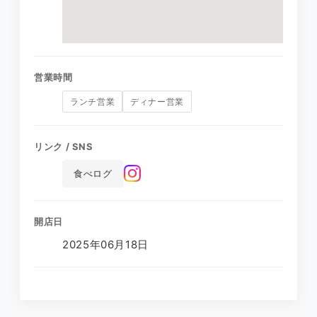
営業時間
ランチ営業
ディナー営業
リンク / SNS
食べログ
開店日
2025年06月18日