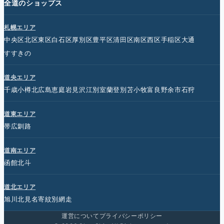
全道のショップス
札幌エリア
中央区
北区
東区
白石区
厚別区
豊平区
清田区
南区
西区
手稲区
大通
すすきの
道央エリア
千歳
小樽
北広島
恵庭
岩見沢
江別
室蘭
登別
苫小牧
富良野
余市
石狩
道東エリア
帯広
釧路
道南エリア
函館
北斗
道北エリア
旭川
北見
名寄
紋別
網走
運営について
プライバシーポリシー