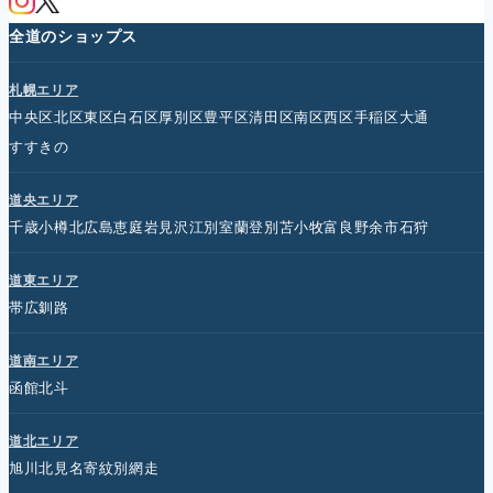
全道のショップス
札幌エリア
中央区
北区
東区
白石区
厚別区
豊平区
清田区
南区
西区
手稲区
大通
すすきの
道央エリア
千歳
小樽
北広島
恵庭
岩見沢
江別
室蘭
登別
苫小牧
富良野
余市
石狩
道東エリア
帯広
釧路
道南エリア
函館
北斗
道北エリア
旭川
北見
名寄
紋別
網走