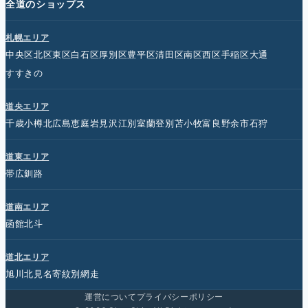
全道のショップス
札幌エリア
中央区
北区
東区
白石区
厚別区
豊平区
清田区
南区
西区
手稲区
大通
すすきの
道央エリア
千歳
小樽
北広島
恵庭
岩見沢
江別
室蘭
登別
苫小牧
富良野
余市
石狩
道東エリア
帯広
釧路
道南エリア
函館
北斗
道北エリア
旭川
北見
名寄
紋別
網走
運営について
プライバシーポリシー