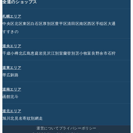
全道のショップス
札幌エリア
中央区
北区
東区
白石区
厚別区
豊平区
清田区
南区
西区
手稲区
大通
すすきの
道央エリア
千歳
小樽
北広島
恵庭
岩見沢
江別
室蘭
登別
苫小牧
富良野
余市
石狩
道東エリア
帯広
釧路
道南エリア
函館
北斗
道北エリア
旭川
北見
名寄
紋別
網走
運営について
プライバシーポリシー