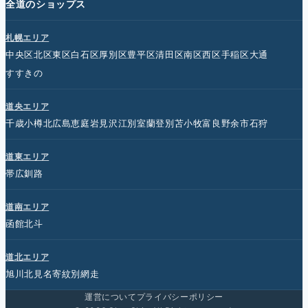
全道のショップス
札幌エリア
中央区
北区
東区
白石区
厚別区
豊平区
清田区
南区
西区
手稲区
大通
すすきの
道央エリア
千歳
小樽
北広島
恵庭
岩見沢
江別
室蘭
登別
苫小牧
富良野
余市
石狩
道東エリア
帯広
釧路
道南エリア
函館
北斗
道北エリア
旭川
北見
名寄
紋別
網走
運営について
プライバシーポリシー