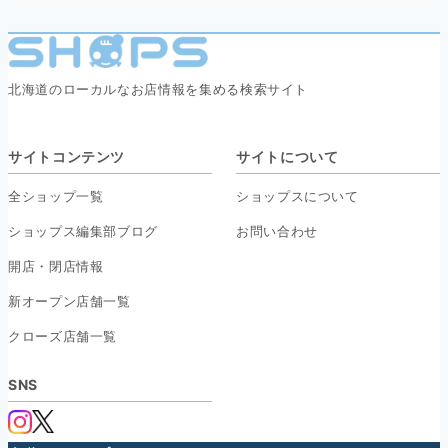
北海道のローカルなお店情報を集める検索サイト
サイトコンテンツ
サイトについて
全ショップ一覧
ショップスについて
ショップス編集部ブログ
お問い合わせ
開店・閉店情報
新オープン店舗一覧
クローズ店舗一覧
SNS