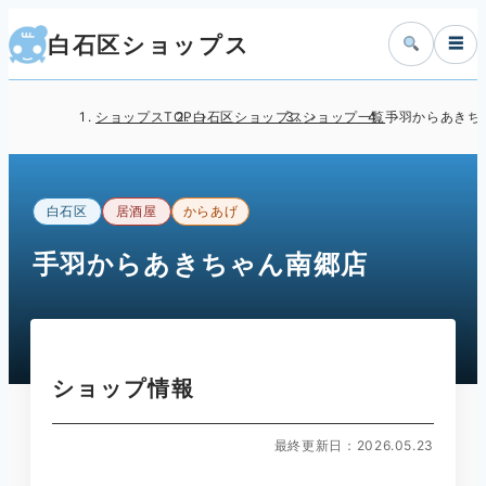
白石区ショップス
☰
ショップスTOP
白石区ショップス
ショップ一覧
手羽からあきち
白石区
居酒屋
からあげ
手羽からあきちゃん南郷店
ショップ情報
最終更新日：2026.05.23